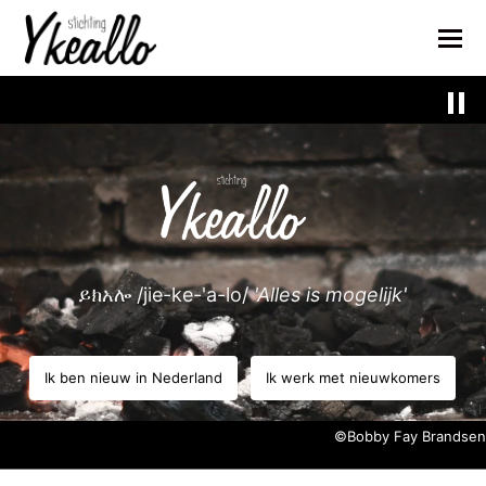
ይክአሎ /jie-ke-'a-lo/
'Alles is mogelijk'
Ik ben nieuw in Nederland
Ik werk met nieuwkomers
©Bobby Fay Brandsen