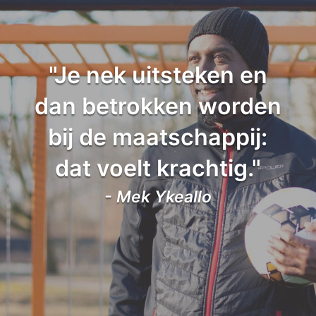
"Je nek uitsteken en
dan betrokken worden
bij de maatschappij:
dat voelt krachtig."
- Mek Ykeallo