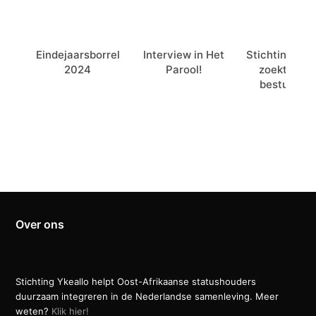
Eindejaarsborrel
Interview in Het
Stichting Yke
2024
Parool!
zoekt nieu
bestuurslid
Over ons
Stichting Ykeallo helpt Oost-Afrikaanse statushouders
duurzaam integreren in de Nederlandse samenleving. Meer
weten?
Klik hier!