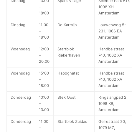
Dinsdag
13:00
Spark Village
Science Park 617,
–
1098 XH
18:00
Amsterdam
Dinsdag
11:00
De Karmijn
Louwesweg 5-
–
231, 1066 EA
18:00
Amsterdam
Woensdag
12:00
Startblok
Handbalstraat
–
Riekerhaven
740, 1062 XA
20.00
Amsterdam
Woensdag
15:00
Habognatat
Handbalstraat
–
740, 1062 XA
18:00
Amsterdam
Donderdag
10:00
Stek Oost
Ringslangpad 2,
–
1098 KB,
13:00
Amsterdam
Donderdag
11:00
Startblok Zuidas
Gelrestraat 20,
–
1079 MZ,