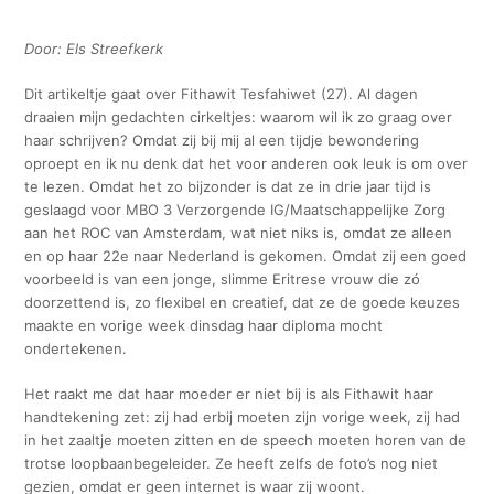
Door: Els Streefkerk
Dit artikeltje gaat over Fithawit Tesfahiwet (27). Al dagen
draaien mijn gedachten cirkeltjes: waarom wil ik zo graag over
haar schrijven? Omdat zij bij mij al een tijdje bewondering
oproept en ik nu denk dat het voor anderen ook leuk is om over
te lezen. Omdat het zo bijzonder is dat ze in drie jaar tijd is
geslaagd voor MBO 3 Verzorgende IG/Maatschappelijke Zorg
aan het ROC van Amsterdam, wat niet niks is, omdat ze alleen
en op haar 22e naar Nederland is gekomen. Omdat zij een goed
voorbeeld is van een jonge, slimme Eritrese vrouw die zó
doorzettend is, zo flexibel en creatief, dat ze de goede keuzes
maakte en vorige week dinsdag haar diploma mocht
ondertekenen.
Het raakt me dat haar moeder er niet bij is als Fithawit haar
handtekening zet: zij had erbij moeten zijn vorige week, zij had
in het zaaltje moeten zitten en de speech moeten horen van de
trotse loopbaanbegeleider. Ze heeft zelfs de foto’s nog niet
gezien, omdat er geen internet is waar zij woont.