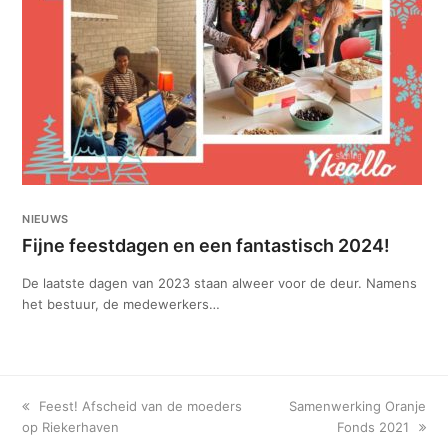
NIEUWS
Fijne feestdagen en een fantastisch 2024!
De laatste dagen van 2023 staan alweer voor de deur. Namens
het bestuur, de medewerkers…
previous
next
Feest! Afscheid van de moeders
Samenwerking Oranje
post:
post:
op Riekerhaven
Fonds 2021