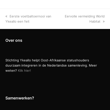
previous
next
Eerste voetbaltoernooi van
Eervolle vermelding World
post:
post:
Ykeallo een feit
Habitat
Over ons
Stichting Ykeallo helpt Oost-Afrikaanse statushouders
duurzaam integreren in de Nederlandse samenleving. Meer
weten?
Klik hier!
Samenwerken?