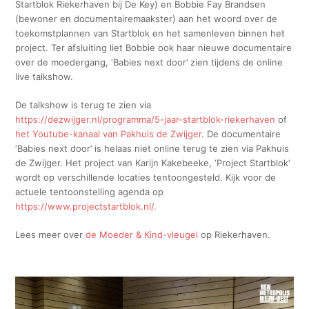
Startblok Riekerhaven bij De Key) en Bobbie Fay Brandsen
(bewoner en documentairemaakster) aan het woord over de
toekomstplannen van Startblok en het samenleven binnen het
project. Ter afsluiting liet Bobbie ook haar nieuwe documentaire
over de moedergang, ‘Babies next door’ zien tijdens de online
live talkshow.
De talkshow is terug te zien via
https://dezwijger.nl/programma/5-jaar-startblok-riekerhaven
of
het Youtube-kanaal van Pakhuis de Zwijger
. De documentaire
‘Babies next door’ is helaas niet online terug te zien via Pakhuis
de Zwijger. Het project van Karijn Kakebeeke, ‘Project Startblok’
wordt op verschillende locaties tentoongesteld. Kijk voor de
actuele tentoonstelling agenda op
https://www.projectstartblok.nl/.
Lees meer over
de Moeder & Kind-vleugel
op Riekerhaven.