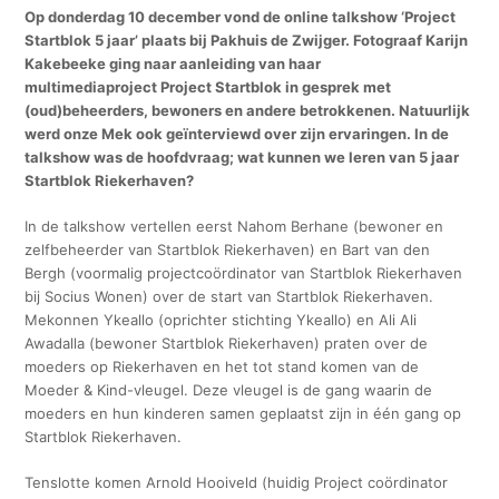
Op donderdag 10 december vond de online talkshow ‘Project
Startblok 5 jaar’ plaats bij Pakhuis de Zwijger. Fotograaf Karijn
Kakebeeke ging naar aanleiding van haar
multimediaproject Project Startblok in gesprek met
(oud)beheerders, bewoners en andere betrokkenen. Natuurlijk
werd onze Mek ook geïnterviewd over zijn ervaringen. In de
talkshow was de hoofdvraag; wat kunnen we leren van 5 jaar
Startblok Riekerhaven?
In de talkshow vertellen eerst Nahom Berhane (bewoner en
zelfbeheerder van Startblok Riekerhaven) en Bart van den
Bergh (voormalig projectcoördinator van Startblok Riekerhaven
bij Socius Wonen) over de start van Startblok Riekerhaven.
Mekonnen Ykeallo (oprichter stichting Ykeallo) en Ali Ali
Awadalla (bewoner Startblok Riekerhaven) praten over de
moeders op Riekerhaven en het tot stand komen van de
Moeder & Kind-vleugel. Deze vleugel is de gang waarin de
moeders en hun kinderen samen geplaatst zijn in één gang op
Startblok Riekerhaven.
Tenslotte komen Arnold Hooiveld (huidig Project coördinator