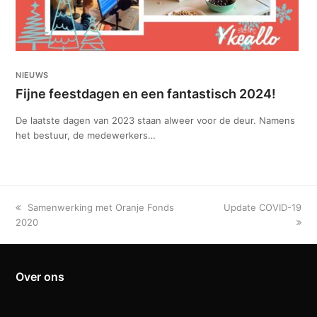
NIEUWS
Fijne feestdagen en een fantastisch 2024!
De laatste dagen van 2023 staan alweer voor de deur. Namens
het bestuur, de medewerkers…
previous
next
Samenwerking met Oranje Fonds
Update COVID-19
post:
post:
2020
Over ons