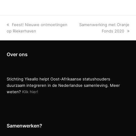
previous
next
Feest! Nieuwe ontmoetingen
Samenwerking met Oranje
post:
post:
op Riekerhaven
Fonds 2020
Over ons
Stichting Ykeallo helpt Oost-Afrikaanse statushouders
duurzaam integreren in de Nederlandse samenleving. Meer
weten?
Klik hier!
Samenwerken?