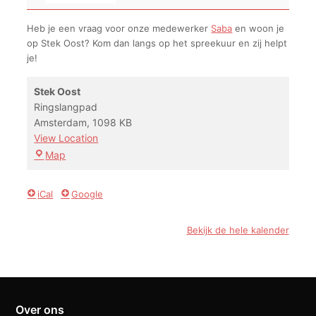
Heb je een vraag voor onze medewerker
Saba
en woon je
op Stek Oost? Kom dan langs op het spreekuur en zij helpt
je!
Stek Oost
Ringslangpad
Amsterdam
,
1098 KB
View Location
Stek
Map
Oost
iCal
Google
Bekijk de hele kalender
Over ons