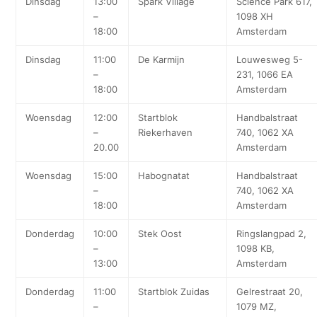
Dinsdag
13:00
Spark Village
Science Park 617,
–
1098 XH
18:00
Amsterdam
Dinsdag
11:00
De Karmijn
Louwesweg 5-
–
231, 1066 EA
18:00
Amsterdam
Woensdag
12:00
Startblok
Handbalstraat
–
Riekerhaven
740, 1062 XA
20.00
Amsterdam
Woensdag
15:00
Habognatat
Handbalstraat
–
740, 1062 XA
18:00
Amsterdam
Donderdag
10:00
Stek Oost
Ringslangpad 2,
–
1098 KB,
13:00
Amsterdam
Donderdag
11:00
Startblok Zuidas
Gelrestraat 20,
–
1079 MZ,