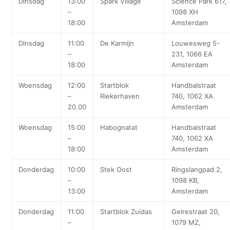
Dinsdag
13:00
Spark Village
Science Park 617,
–
1098 XH
18:00
Amsterdam
Dinsdag
11:00
De Karmijn
Louwesweg 5-
–
231, 1066 EA
18:00
Amsterdam
Woensdag
12:00
Startblok
Handbalstraat
–
Riekerhaven
740, 1062 XA
20.00
Amsterdam
Woensdag
15:00
Habognatat
Handbalstraat
–
740, 1062 XA
18:00
Amsterdam
Donderdag
10:00
Stek Oost
Ringslangpad 2,
–
1098 KB,
13:00
Amsterdam
Donderdag
11:00
Startblok Zuidas
Gelrestraat 20,
–
1079 MZ,