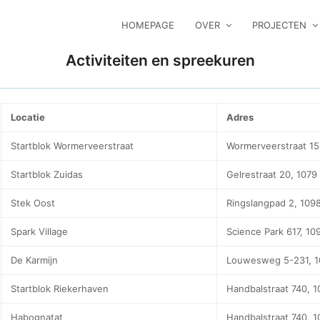
HOMEPAGE
OVER
PROJECTEN
Activiteiten en spreekuren
Locatie
Adres
Startblok Wormerveerstraat
Wormerveerstraat 15
Startblok Zuidas
Gelrestraat 20, 107
Stek Oost
Ringslangpad 2, 109
Spark Village
Science Park 617, 1
De Karmijn
Louwesweg 5-231, 
Startblok Riekerhaven
Handbalstraat 740, 
Habognatat
Handbalstraat 740, 