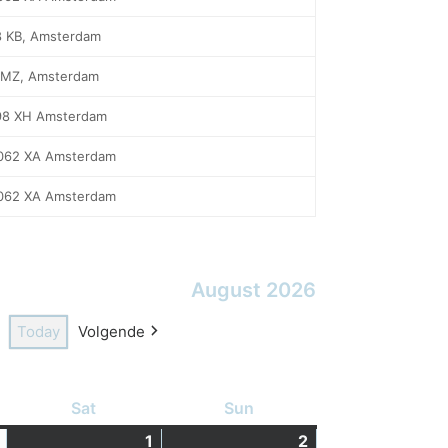
8 KB, Amsterdam
9 MZ, Amsterdam
098 XH Amsterdam
1062 XA Amsterdam
1062 XA Amsterdam
August 2026
Today
Volgende
Sat
Saturday
Sun
Sunday
31-
1
01-
(1
2
02-
(1