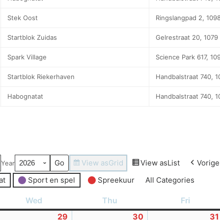
Stek Oost
Ringslangpad 2, 109
Startblok Zuidas
Gelrestraat 20, 107
Spark Village
Science Park 617, 1
Startblok Riekerhaven
Handbalstraat 740, 
Habognatat
Handbalstraat 740, 
View as
Grid
View as
List
Vorige
Year
at
Sport en spel
Spreekuur
All Categories
Wed
Wednesday
Thu
Thursday
Fri
Friday
8-
29
29-
30
30-
31